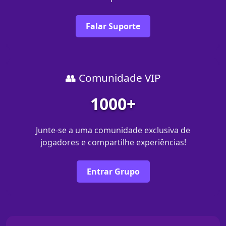
Falar Suporte
👥 Comunidade VIP
1000+
Junte-se a uma comunidade exclusiva de
jogadores e compartilhe experiências!
Entrar Grupo