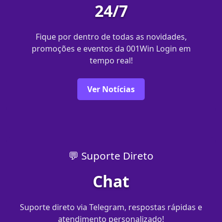
24/7
Fique por dentro de todas as novidades,
promoções e eventos da 001Win Login em
tempo real!
Ver Notícias
💬 Suporte Direto
Chat
Suporte direto via Telegram, respostas rápidas e
atendimento personalizado!