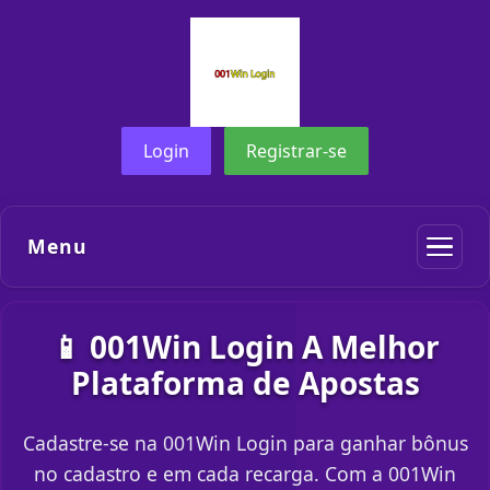
Login
Registrar-se
Menu
📱 001Win Login A Melhor
Plataforma de Apostas
Cadastre-se na 001Win Login para ganhar bônus
no cadastro e em cada recarga. Com a 001Win