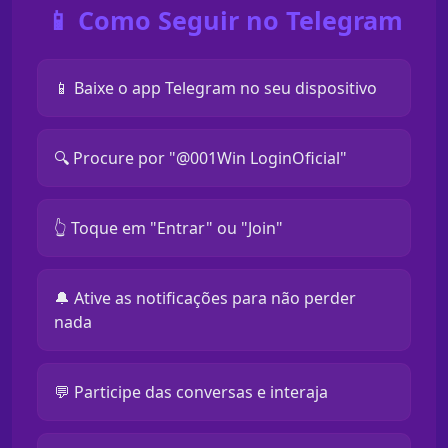
📱 Como Seguir no Telegram
📱 Baixe o app Telegram no seu dispositivo
🔍 Procure por "@001Win LoginOficial"
👆 Toque em "Entrar" ou "Join"
🔔 Ative as notificações para não perder
nada
💬 Participe das conversas e interaja