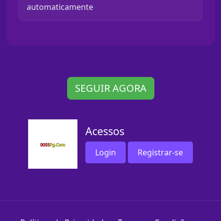
automaticamente
SEGUIR AGORA
Acessos
Login
Registrar-se