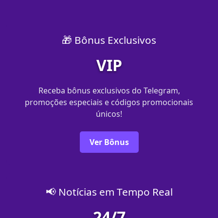
🎁 Bônus Exclusivos
VIP
Receba bônus exclusivos do Telegram,
promoções especiais e códigos promocionais
únicos!
Ver Bônus
📢 Notícias em Tempo Real
24/7