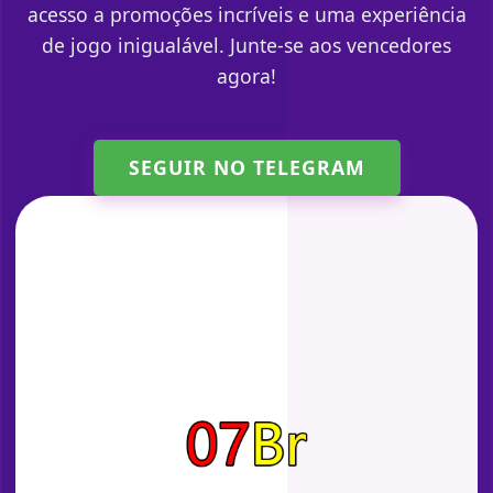
acesso a promoções incríveis e uma experiência
de jogo inigualável. Junte-se aos vencedores
agora!
SEGUIR NO TELEGRAM