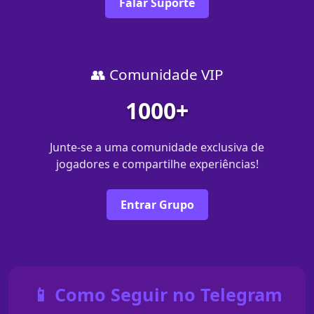
Falar Suporte
👥 Comunidade VIP
1000+
Junte-se a uma comunidade exclusiva de
jogadores e compartilhe experiências!
Entrar Grupo
📱 Como Seguir no Telegram