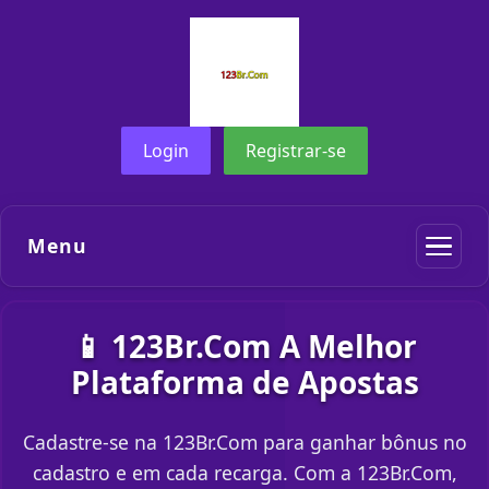
Login
Registrar-se
Menu
📱 123Br.Com A Melhor
Plataforma de Apostas
Cadastre-se na 123Br.Com para ganhar bônus no
cadastro e em cada recarga. Com a 123Br.Com,