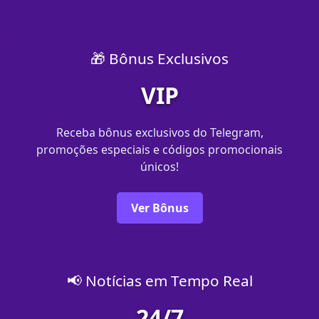
🎁 Bônus Exclusivos
VIP
Receba bônus exclusivos do Telegram,
promoções especiais e códigos promocionais
únicos!
Ver Bônus
📢 Notícias em Tempo Real
24/7