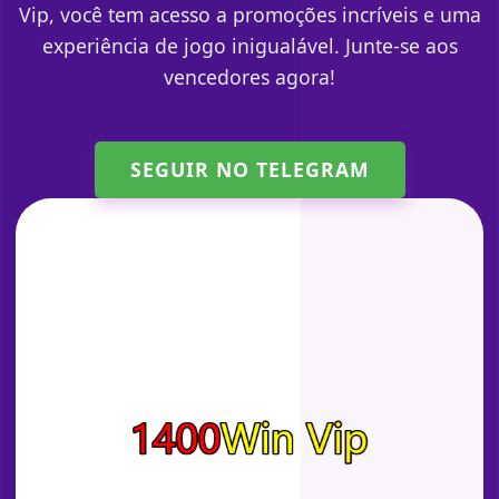
Vip, você tem acesso a promoções incríveis e uma
experiência de jogo inigualável. Junte-se aos
vencedores agora!
SEGUIR NO TELEGRAM