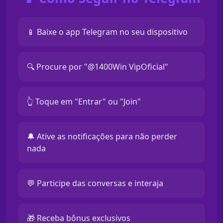
📱 Baixe o app Telegram no seu dispositivo
🔍 Procure por "@1400Win VipOficial"
👆 Toque em "Entrar" ou "Join"
🔔 Ative as notificações para não perder
nada
💬 Participe das conversas e interaja
🎁 Receba bônus exclusivos