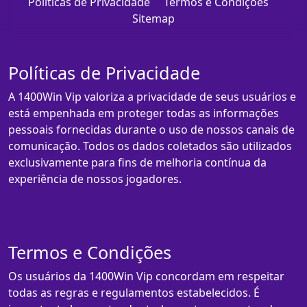
Políticas de Privacidade
Termos e Condições
Sitemap
Políticas de Privacidade
A 1400Win Vip valoriza a privacidade de seus usuários e
está empenhada em proteger todas as informações
pessoais fornecidas durante o uso de nossos canais de
comunicação. Todos os dados coletados são utilizados
exclusivamente para fins de melhoria contínua da
experiência de nossos jogadores.
Termos e Condições
Os usuários da 1400Win Vip concordam em respeitar
todas as regras e regulamentos estabelecidos. É