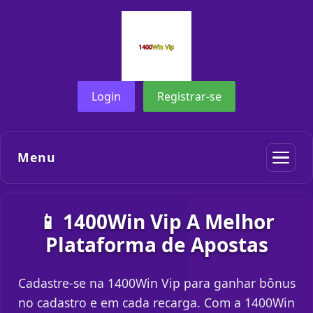
Login
Registrar-se
Menu
📱 1400Win Vip A Melhor
Plataforma de Apostas
Cadastre-se na 1400Win Vip para ganhar bônus
no cadastro e em cada recarga. Com a 1400Win