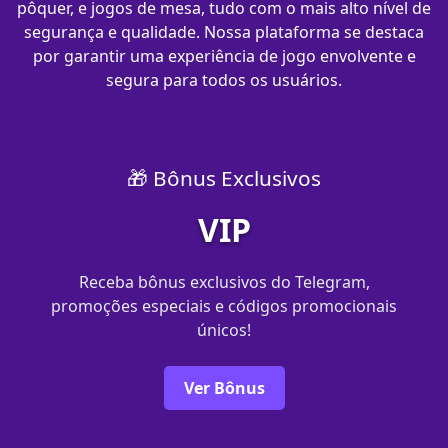
pôquer, e jogos de mesa, tudo com o mais alto nível de
segurança e qualidade. Nossa plataforma se destaca
por garantir uma experiência de jogo envolvente e
segura para todos os usuários.
🎁 Bônus Exclusivos
VIP
Receba bônus exclusivos do Telegram,
promoções especiais e códigos promocionais
únicos!
Ver Bônus