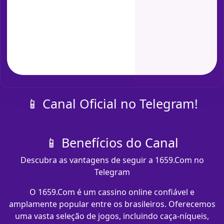
📱 Canal Oficial no Telegram!
📱 Benefícios do Canal
Descubra as vantagens de seguir a 1659.Com no
Telegram
O 1659.Com é um cassino online confiável e
amplamente popular entre os brasileiros. Oferecemos
uma vasta seleção de jogos, incluindo caça-níqueis,