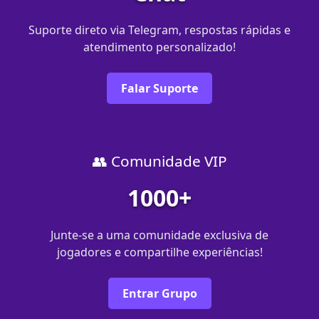
Suporte direto via Telegram, respostas rápidas e
atendimento personalizado!
Falar Suporte
👥 Comunidade VIP
1000+
Junte-se a uma comunidade exclusiva de
jogadores e compartilhe experiências!
Entrar Grupo