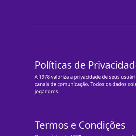
Políticas de Privacida
A 1978 valoriza a privacidade de seus usuá
canais de comunicação. Todos os dados cole
jogadores.
Termos e Condições