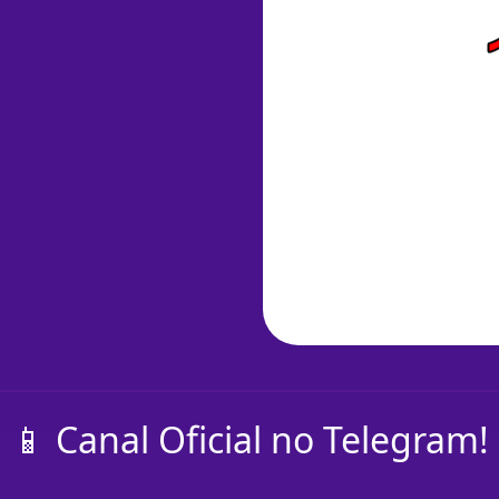
📱 Canal Oficial no Telegram!