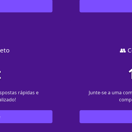
reto
👥 
t
espostas rápidas e
Junte-se a uma com
lizado!
compa
e