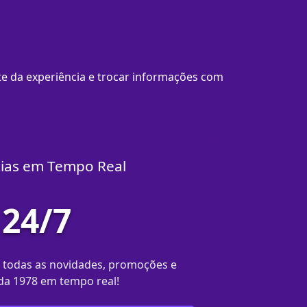
nte da experiência e trocar informações com
cias em Tempo Real
24/7
e todas as novidades, promoções e
da 1978 em tempo real!