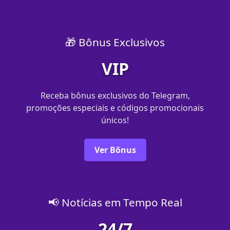
🎁 Bônus Exclusivos
VIP
Receba bônus exclusivos do Telegram,
promoções especiais e códigos promocionais
únicos!
Ver Bônus
📢 Notícias em Tempo Real
24/7