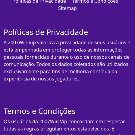
Políticas de Privacidade
Termos e Condições
Sitemap
Políticas de Privacidade
A 2007Win Vip valoriza a privacidade de seus usuários e
está empenhada em proteger todas as informações
pessoais fornecidas durante o uso de nossos canais de
comunicação. Todos os dados coletados são utilizados
exclusivamente para fins de melhoria contínua da
experiência de nossos jogadores.
Termos e Condições
Os usuários da 2007Win Vip concordam em respeitar
todas as regras e regulamentos estabelecidos. É