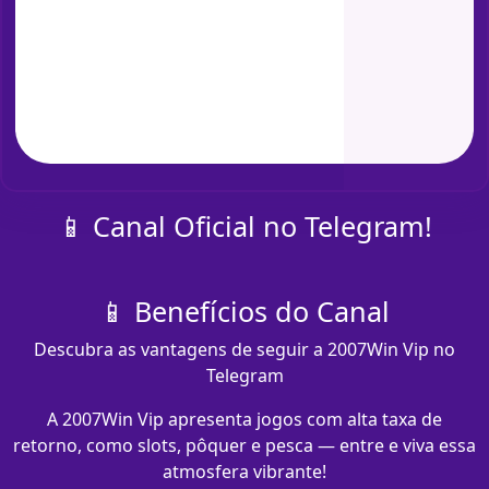
📱 Canal Oficial no Telegram!
📱 Benefícios do Canal
Descubra as vantagens de seguir a 2007Win Vip no
Telegram
A 2007Win Vip apresenta jogos com alta taxa de
retorno, como slots, pôquer e pesca — entre e viva essa
atmosfera vibrante!