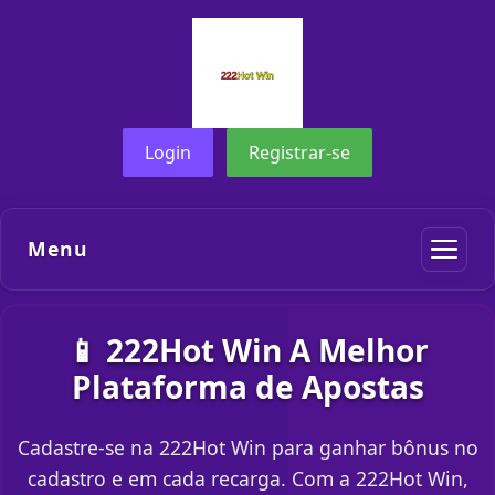
Login
Registrar-se
Menu
📱 222Hot Win A Melhor
Plataforma de Apostas
Cadastre-se na 222Hot Win para ganhar bônus no
cadastro e em cada recarga. Com a 222Hot Win,