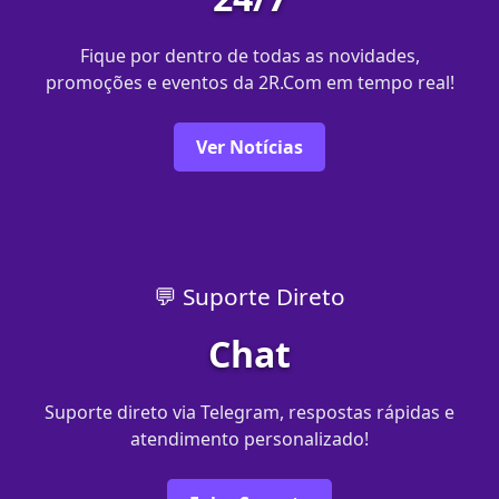
Fique por dentro de todas as novidades,
promoções e eventos da 2R.Com em tempo real!
Ver Notícias
💬 Suporte Direto
Chat
Suporte direto via Telegram, respostas rápidas e
atendimento personalizado!