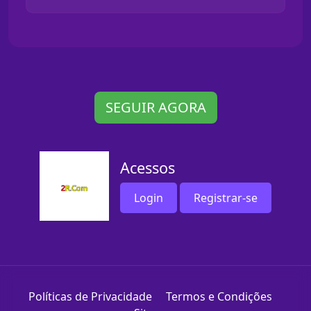
SEGUIR AGORA
Acessos
Login
Registrar-se
Políticas de Privacidade
Termos e Condições