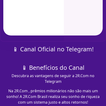
📱 Canal Oficial no Telegram!
📱 Benefícios do Canal
Descubra as vantagens de seguir a 2R.Com no
Telegram
Na 2R.Com , prêmios milionários não são mais um
sonho! A 2R.Com Brasil realiza seu sonho de riqueza
com um sistema justo e altos retornos!