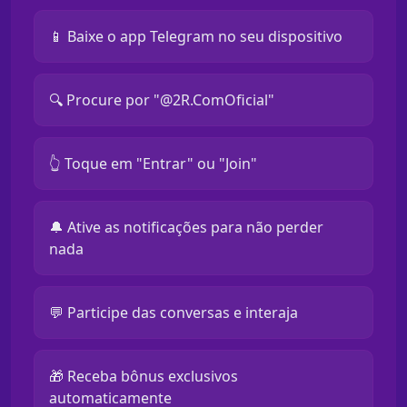
📱 Baixe o app Telegram no seu dispositivo
🔍 Procure por "@2R.ComOficial"
👆 Toque em "Entrar" ou "Join"
🔔 Ative as notificações para não perder
nada
💬 Participe das conversas e interaja
🎁 Receba bônus exclusivos
automaticamente