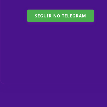
SEGUIR NO TELEGRAM