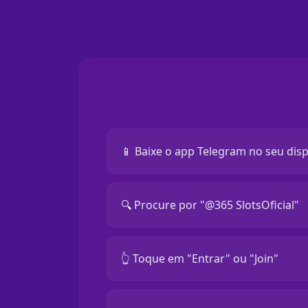
📱 Baixe o app Telegram no seu disp
🔍 Procure por "@365 SlotsOficial"
👆 Toque em "Entrar" ou "Join"