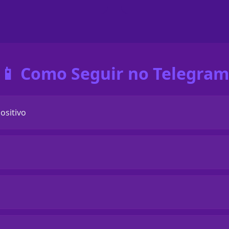
📱 Como Seguir no Telegram
ositivo