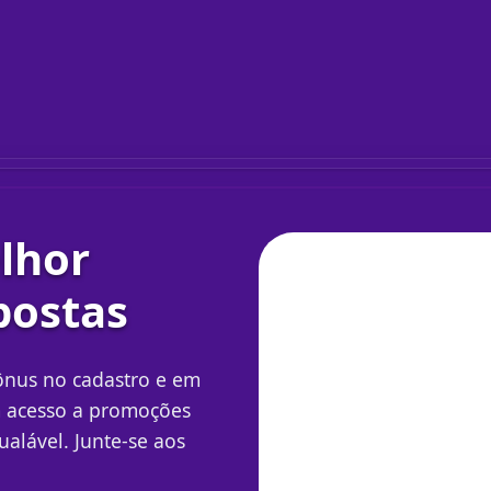
elhor
postas
ônus no cadastro e em
m acesso a promoções
ualável. Junte-se aos