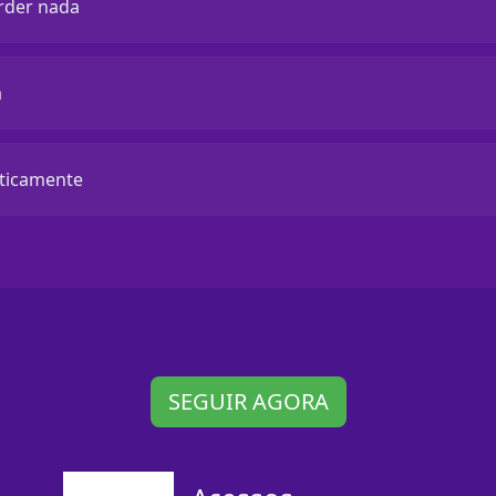
erder nada
a
aticamente
SEGUIR AGORA