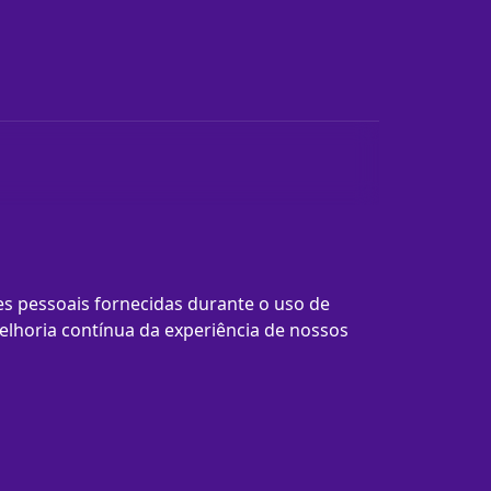
es pessoais fornecidas durante o uso de
elhoria contínua da experiência de nossos