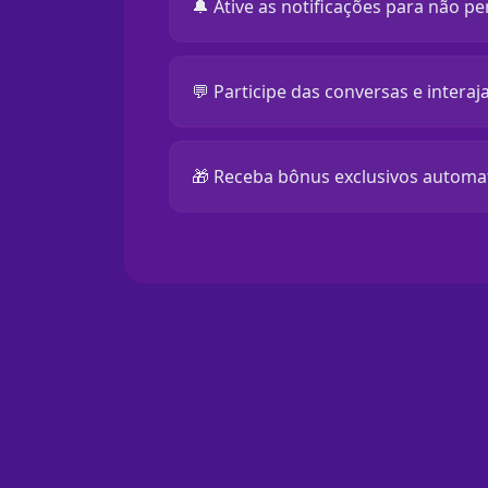
🔔 Ative as notificações para não p
💬 Participe das conversas e interaj
🎁 Receba bônus exclusivos autom