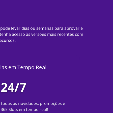
l pode levar dias ou semanas para aprovar e
 tenha acesso às versões mais recentes com
ecursos.
cias em Tempo Real
24/7
e todas as novidades, promoções e
 365 Slots em tempo real!