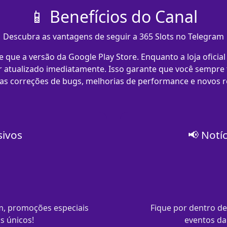
📱 Benefícios do Canal
Descubra as vantagens de seguir a 365 Slots no Telegram
 que a versão da Google Play Store. Enquanto a loja oficia
ser atualizado imediatamente. Isso garante que você sempre
mas correções de bugs, melhorias de performance e novos r
sivos
📢 Notí
m, promoções especiais
Fique por dentro d
s únicos!
eventos da