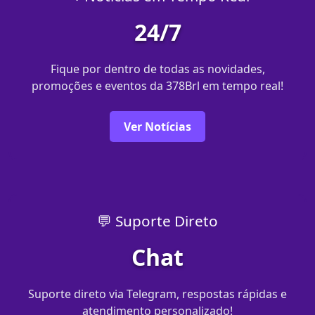
24/7
Fique por dentro de todas as novidades,
promoções e eventos da 378Brl em tempo real!
Ver Notícias
💬 Suporte Direto
Chat
Suporte direto via Telegram, respostas rápidas e
atendimento personalizado!