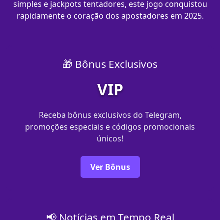
simples e jackpots tentadores, este jogo conquistou
rapidamente o coração dos apostadores em 2025.
🎁 Bônus Exclusivos
VIP
Receba bônus exclusivos do Telegram,
promoções especiais e códigos promocionais
únicos!
Ver Bônus
📢 Notícias em Tempo Real