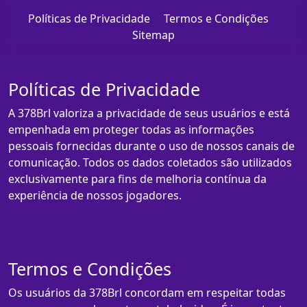
Políticas de Privacidade
Termos e Condições
Sitemap
Políticas de Privacidade
A 378Brl valoriza a privacidade de seus usuários e está
empenhada em proteger todas as informações
pessoais fornecidas durante o uso de nossos canais de
comunicação. Todos os dados coletados são utilizados
exclusivamente para fins de melhoria contínua da
experiência de nossos jogadores.
Termos e Condições
Os usuários da 378Brl concordam em respeitar todas