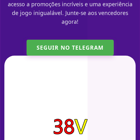
acesso a promoções incríveis e uma experiência
de jogo inigualável. Junte-se aos vencedores
agora!
SEGUIR NO TELEGRAM