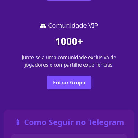
👥 Comunidade VIP
1000+
Junte-se a uma comunidade exclusiva de
jogadores e compartilhe experiências!
Entrar Grupo
📱 Como Seguir no Telegram