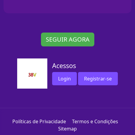
SEGUIR AGORA
Acessos
Login
Registrar-se
Políticas de Privacidade
Termos e Condições
Sitemap