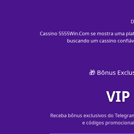
D
Cassino 5555Win.Com se mostra uma plata
buscando um cassino confiáve
🎁 Bônus Exclu
VIP
Receba bônus exclusivos do Telegra
e códigos promocionai