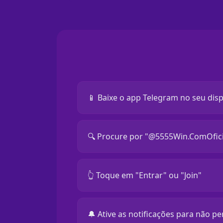
📱 Baixe o app Telegram no seu disp
🔍 Procure por "@5555Win.ComOfici
👆 Toque em "Entrar" ou "Join"
🔔 Ative as notificações para não p