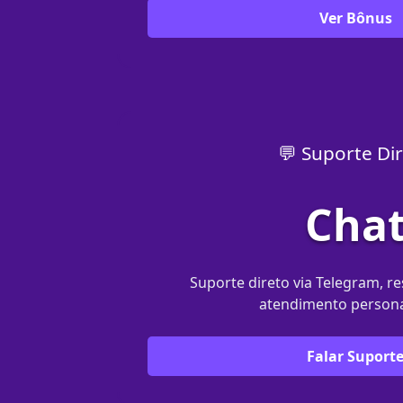
Ver Bônus
💬 Suporte Di
Cha
Suporte direto via Telegram, r
atendimento persona
Falar Suport