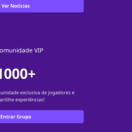
Ver Notícias
Comunidade VIP
1000+
unidade exclusiva de jogadores e
rtilhe experiências!
Entrar Grupo