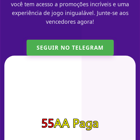
você tem acesso a promoções incríveis e uma
experiência de jogo inigualável. Junte-se aos
vencedores agora!
SEGUIR NO TELEGRAM