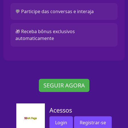
💬 Participe das conversas e interaja
🎁 Receba bônus exclusivos
automaticamente
SEGUIR AGORA
Acessos
Login
Registrar-se