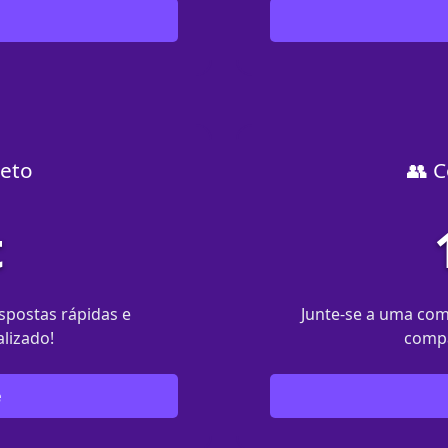
reto
👥 
t
espostas rápidas e
Junte-se a uma com
lizado!
compa
e