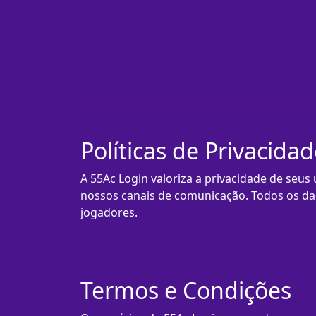
Políticas de Privacida
A 55Ac Login valoriza a privacidade de seu
nossos canais de comunicação. Todos os dad
jogadores.
Termos e Condições