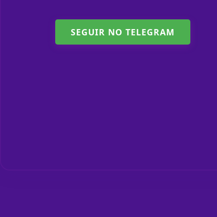
SEGUIR NO TELEGRAM