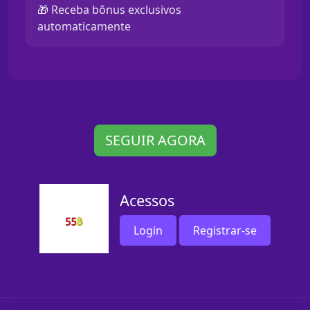
🎁 Receba bônus exclusivos
automaticamente
SEGUIR AGORA
Acessos
Login
Registrar-se