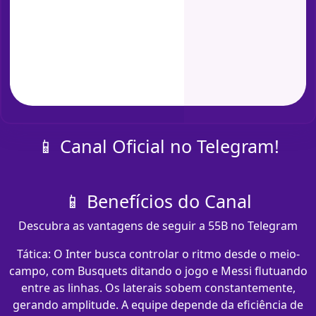
📱 Canal Oficial no Telegram!
📱 Benefícios do Canal
Descubra as vantagens de seguir a 55B no Telegram
Tática: O Inter busca controlar o ritmo desde o meio-
campo, com Busquets ditando o jogo e Messi flutuando
entre as linhas. Os laterais sobem constantemente,
gerando amplitude. A equipe depende da eficiência de