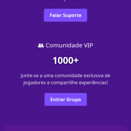
Falar Suporte
👥 Comunidade VIP
1000+
Junte-se a uma comunidade exclusiva de
jogadores e compartilhe experiências!
Entrar Grupo