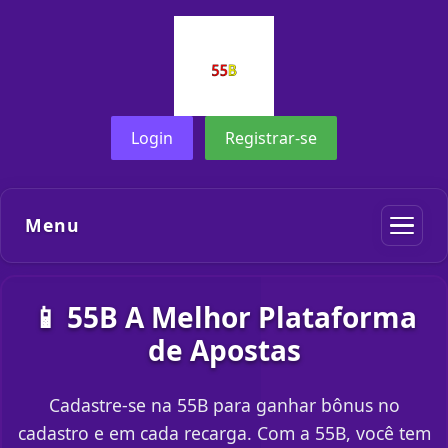
Login
Registrar-se
Menu
📱 55B A Melhor Plataforma
de Apostas
Cadastre-se na 55B para ganhar bônus no
cadastro e em cada recarga. Com a 55B, você tem