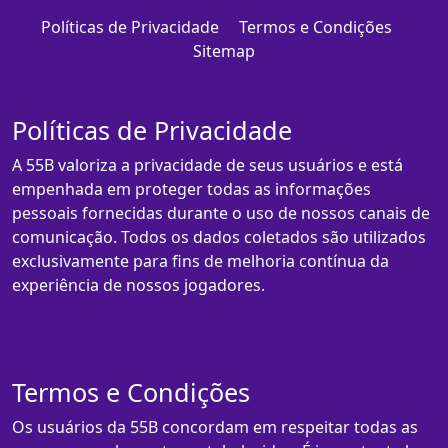
Políticas de Privacidade
Termos e Condições
Sitemap
Políticas de Privacidade
A 55B valoriza a privacidade de seus usuários e está
empenhada em proteger todas as informações
pessoais fornecidas durante o uso de nossos canais de
comunicação. Todos os dados coletados são utilizados
exclusivamente para fins de melhoria contínua da
experiência de nossos jogadores.
Termos e Condições
Os usuários da 55B concordam em respeitar todas as