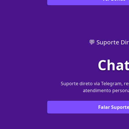
💬 Suporte Di
Cha
Suporte direto via Telegram, r
atendimento persona
Falar Suport