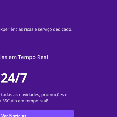
xperiências ricas e serviço dedicado.
cias em Tempo Real
24/7
e todas as novidades, promoções e
a 55C Vip em tempo real!
Ver Notícias