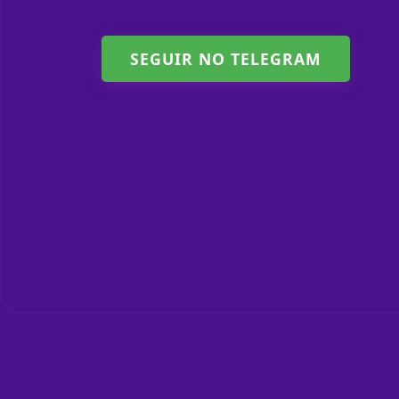
SEGUIR NO TELEGRAM