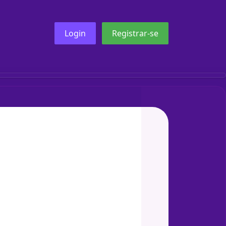
Login
Registrar-se