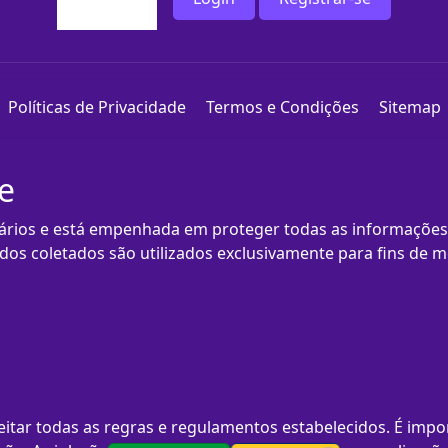
Políticas de Privacidade
Termos e Condições
Sitemap
de
suários e está empenhada em proteger todas as informações
os coletados são utilizados exclusivamente para fins de m
tar todas as regras e regulamentos estabelecidos. É impor