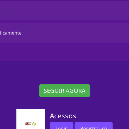
a
aticamente
SEGUIR AGORA
Acessos
Login
Registrar-se