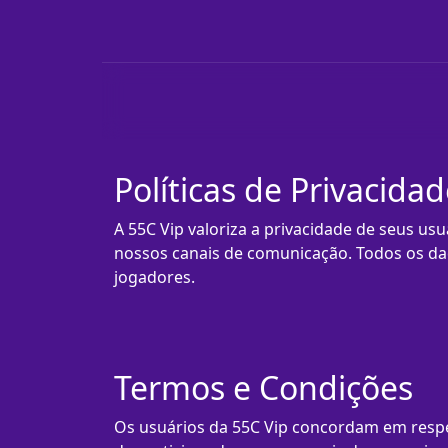
Políticas de Privacida
A 55C Vip valoriza a privacidade de seus u
nossos canais de comunicação. Todos os dad
jogadores.
Termos e Condições
Os usuários da 55C Vip concordam em respei