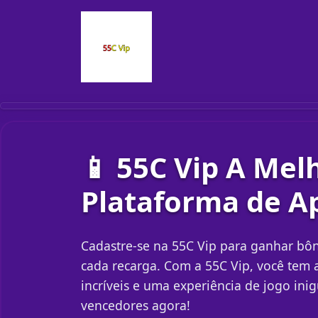
📱 55C Vip A Mel
Plataforma de A
Cadastre-se na 55C Vip para ganhar bô
cada recarga. Com a 55C Vip, você tem
incríveis e uma experiência de jogo inig
vencedores agora!