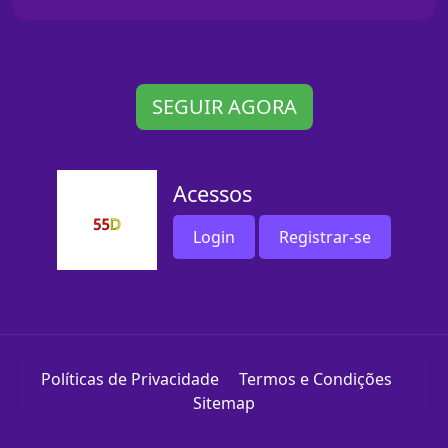
SEGUIR AGORA
Acessos
Login
Registrar-se
Políticas de Privacidade
Termos e Condições
Sitemap