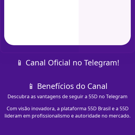
📱 Canal Oficial no Telegram!
📱 Benefícios do Canal
Descubra as vantagens de seguir a 55D no Telegram
Com visão inovadora, a plataforma 55D Brasil e a 55D
lideram em profissionalismo e autoridade no mercado.