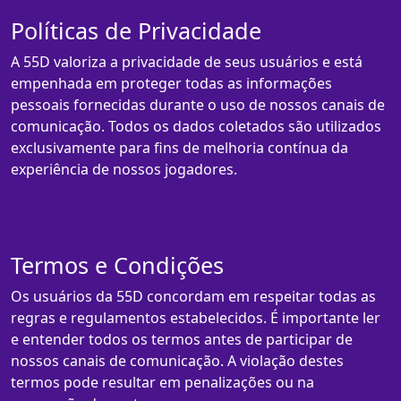
Políticas de Privacidade
A 55D valoriza a privacidade de seus usuários e está
empenhada em proteger todas as informações
pessoais fornecidas durante o uso de nossos canais de
comunicação. Todos os dados coletados são utilizados
exclusivamente para fins de melhoria contínua da
experiência de nossos jogadores.
Termos e Condições
Os usuários da 55D concordam em respeitar todas as
regras e regulamentos estabelecidos. É importante ler
e entender todos os termos antes de participar de
nossos canais de comunicação. A violação destes
termos pode resultar em penalizações ou na