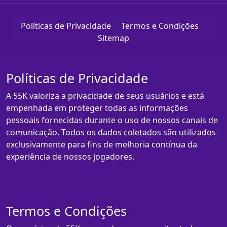
Políticas de Privacidade
Termos e Condições
Sitemap
Políticas de Privacidade
A 55K valoriza a privacidade de seus usuários e está
empenhada em proteger todas as informações
pessoais fornecidas durante o uso de nossos canais de
comunicação. Todos os dados coletados são utilizados
exclusivamente para fins de melhoria contínua da
experiência de nossos jogadores.
Termos e Condições