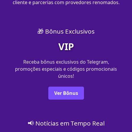
cliente e parcerias com provedores renomados.
🎁 Bônus Exclusivos
VIP
Receba bônus exclusivos do Telegram,
promoções especiais e códigos promocionais
únicos!
Ver Bônus
📢 Notícias em Tempo Real