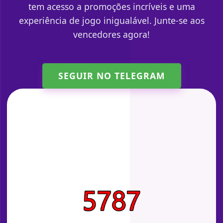
tem acesso a promoções incríveis e uma
experiência de jogo inigualável. Junte-se aos
vencedores agora!
SEGUIR NO TELEGRAM