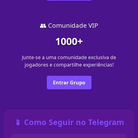
👥 Comunidade VIP
1000+
Junte-se a uma comunidade exclusiva de
jogadores e compartilhe experiências!
Entrar Grupo
📱 Como Seguir no Telegram