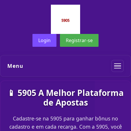
Login
Registrar-se
Menu
📱 5905 A Melhor Plataforma
de Apostas
Cadastre-se na 5905 para ganhar bônus no
cadastro e em cada recarga. Com a 5905, você