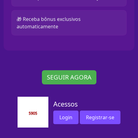
🎁 Receba bônus exclusivos
automaticamente
SEGUIR AGORA
Acessos
Login
Registrar-se