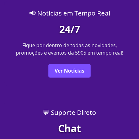
📢 Notícias em Tempo Real
24/7
Fique por dentro de todas as novidades,
promoções e eventos da 5905 em tempo real!
Ver Notícias
💬 Suporte Direto
Chat