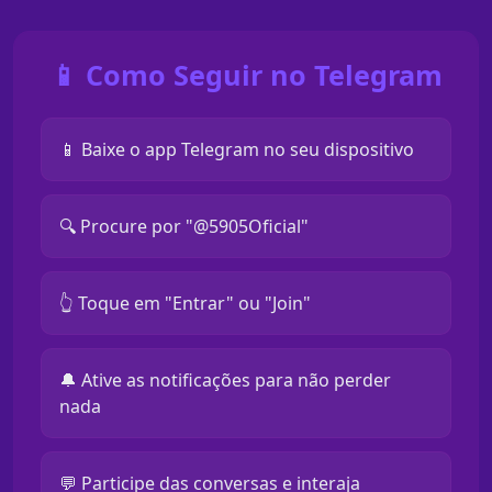
📱 Como Seguir no Telegram
📱 Baixe o app Telegram no seu dispositivo
🔍 Procure por "@5905Oficial"
👆 Toque em "Entrar" ou "Join"
🔔 Ative as notificações para não perder
nada
💬 Participe das conversas e interaja