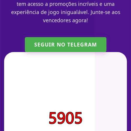
tem acesso a promoções incríveis e uma
experiência de jogo inigualável. Junte-se aos
vencedores agora!
SEGUIR NO TELEGRAM