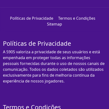
Políticas de Privacidade
Termos e Condições
Sitemap
Políticas de Privacidade
A 5905 valoriza a privacidade de seus usuários e está
empenhada em proteger todas as informações
pessoais fornecidas durante o uso de nossos canais de
comunicação. Todos os dados coletados são utilizados
exclusivamente para fins de melhoria contínua da
experiência de nossos jogadores.
Termos e Condições