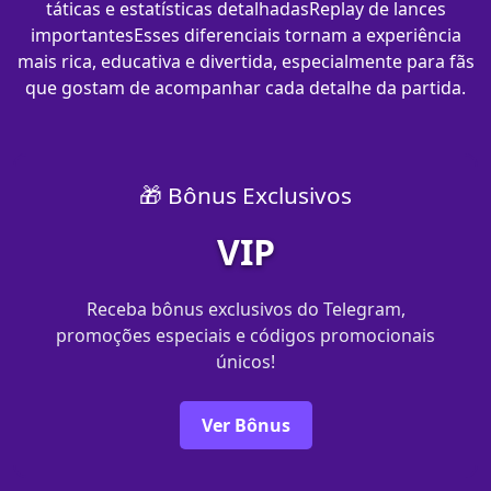
táticas e estatísticas detalhadasReplay de lances
importantesEsses diferenciais tornam a experiência
mais rica, educativa e divertida, especialmente para fãs
que gostam de acompanhar cada detalhe da partida.
🎁 Bônus Exclusivos
VIP
Receba bônus exclusivos do Telegram,
promoções especiais e códigos promocionais
únicos!
Ver Bônus