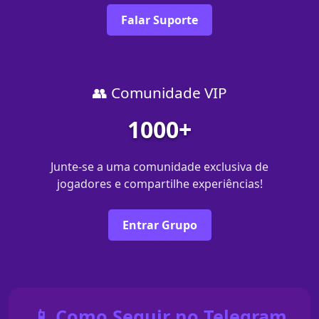
Falar Suporte
👥 Comunidade VIP
1000+
Junte-se a uma comunidade exclusiva de
jogadores e compartilhe experiências!
Entrar Grupo
📱 Como Seguir no Telegram