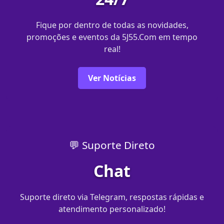
Fique por dentro de todas as novidades,
promoções e eventos da 5J55.Com em tempo
real!
Ver Notícias
💬 Suporte Direto
Chat
Suporte direto via Telegram, respostas rápidas e
atendimento personalizado!