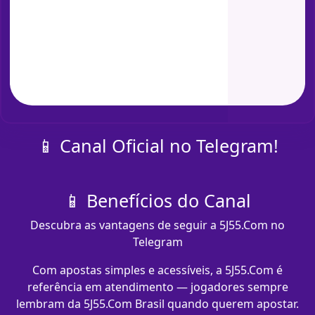
📱 Canal Oficial no Telegram!
📱 Benefícios do Canal
Descubra as vantagens de seguir a 5J55.Com no
Telegram
Com apostas simples e acessíveis, a 5J55.Com é
referência em atendimento — jogadores sempre
lembram da 5J55.Com Brasil quando querem apostar.