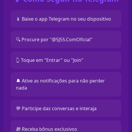
📱 Baixe o app Telegram no seu dispositivo
🔍 Procure por "@5J55.ComOficial"
👆 Toque em "Entrar" ou "Join"
🔔 Ative as notificações para não perder
nada
💬 Participe das conversas e interaja
🎁 Receba bônus exclusivos