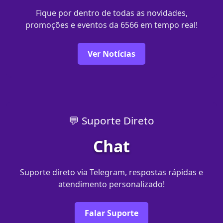
Fique por dentro de todas as novidades,
promoções e eventos da 6566 em tempo real!
Ver Notícias
💬 Suporte Direto
Chat
Suporte direto via Telegram, respostas rápidas e
atendimento personalizado!
Falar Suporte