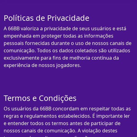
Políticas de Privacidade
A 66BB valoriza a privacidade de seus usuários e está
empenhada em proteger todas as informações
pessoais fornecidas durante o uso de nossos canais de
comunicação. Todos os dados coletados são utilizados
exclusivamente para fins de melhoria contínua da
experiência de nossos jogadores.
Termos e Condições
Os usuários da 66BB concordam em respeitar todas as
regras e regulamentos estabelecidos. É importante ler
e entender todos os termos antes de participar de
nossos canais de comunicação. A violação destes