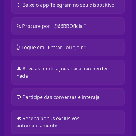
📱 Baixe o app Telegram no seu dispositivo
🔍 Procure por "@66BBOficial"
👆 Toque em "Entrar" ou "Join"
🔔 Ative as notificações para não perder
nada
💬 Participe das conversas e interaja
🎁 Receba bônus exclusivos
automaticamente