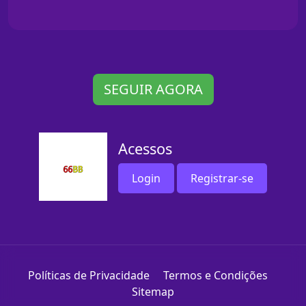
SEGUIR AGORA
Acessos
Login
Registrar-se
Políticas de Privacidade
Termos e Condições
Sitemap