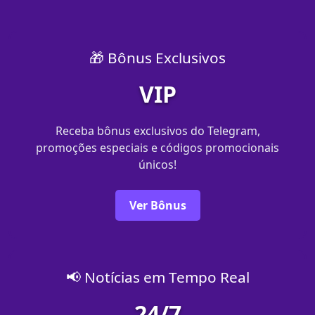
🎁 Bônus Exclusivos
VIP
Receba bônus exclusivos do Telegram,
promoções especiais e códigos promocionais
únicos!
Ver Bônus
📢 Notícias em Tempo Real
24/7