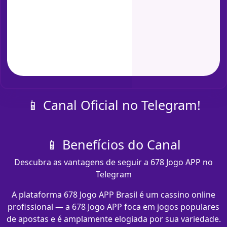
📱 Canal Oficial no Telegram!
📱 Benefícios do Canal
Descubra as vantagens de seguir a 678 Jogo APP no
Telegram
A plataforma 678 Jogo APP Brasil é um cassino online
profissional — a 678 Jogo APP foca em jogos populares
de apostas e é amplamente elogiada por sua variedade.