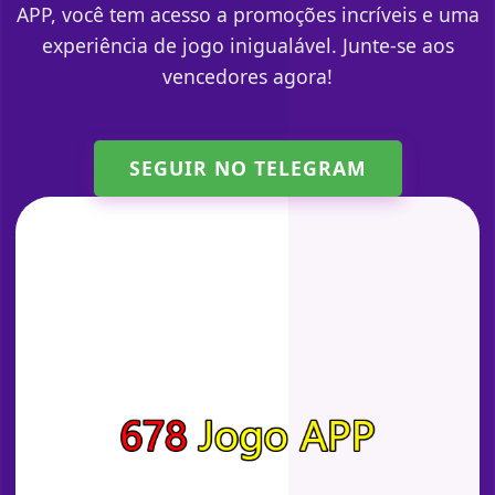
APP, você tem acesso a promoções incríveis e uma
experiência de jogo inigualável. Junte-se aos
vencedores agora!
SEGUIR NO TELEGRAM