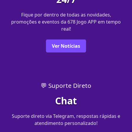
Fique por dentro de todas as novidades,
promoções e eventos da 678 Jogo APP em tempo
real!
Ver Notícias
💬 Suporte Direto
Chat
Suporte direto via Telegram, respostas rápidas e
atendimento personalizado!