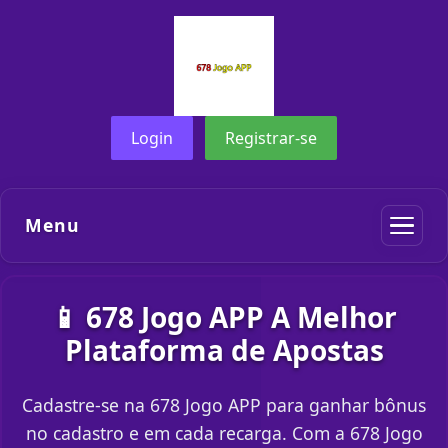
Login
Registrar-se
Menu
📱 678 Jogo APP A Melhor
Plataforma de Apostas
Cadastre-se na 678 Jogo APP para ganhar bônus
no cadastro e em cada recarga. Com a 678 Jogo