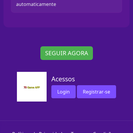
automaticamente
SEGUIR AGORA
Acessos
Login
Registrar-se