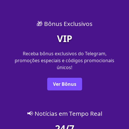
🎁 Bônus Exclusivos
VIP
Receba bônus exclusivos do Telegram,
promoções especiais e códigos promocionais
únicos!
Ver Bônus
📢 Notícias em Tempo Real
24/7