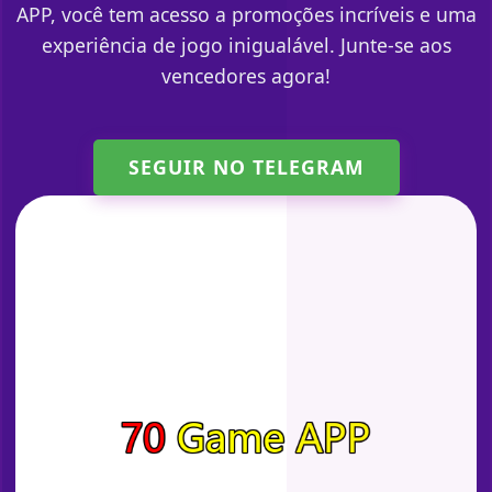
APP, você tem acesso a promoções incríveis e uma
experiência de jogo inigualável. Junte-se aos
vencedores agora!
SEGUIR NO TELEGRAM