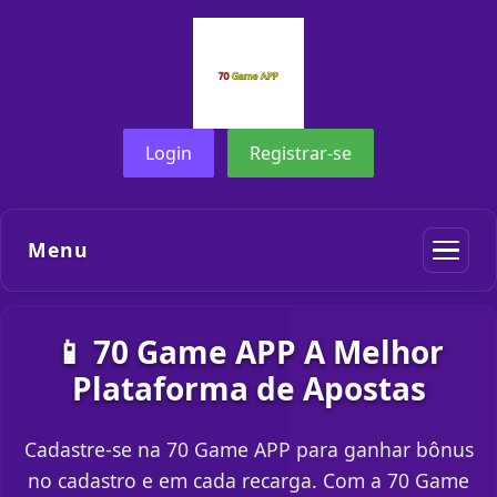
Login
Registrar-se
Menu
📱 70 Game APP A Melhor
Plataforma de Apostas
Cadastre-se na 70 Game APP para ganhar bônus
no cadastro e em cada recarga. Com a 70 Game