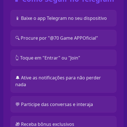
📱 Baixe o app Telegram no seu dispositivo
🔍 Procure por "@70 Game APPOficial"
👆 Toque em "Entrar" ou "Join"
🔔 Ative as notificações para não perder
nada
💬 Participe das conversas e interaja
🎁 Receba bônus exclusivos