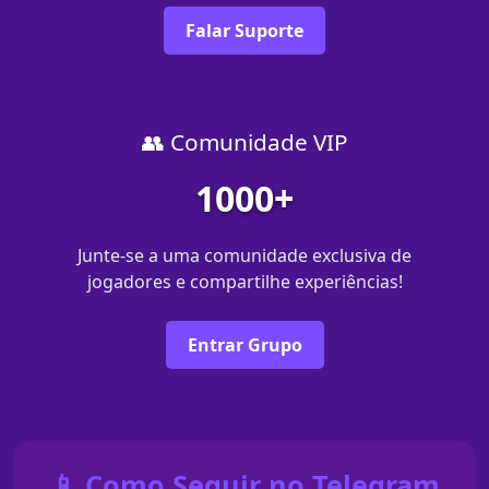
Falar Suporte
👥 Comunidade VIP
1000+
Junte-se a uma comunidade exclusiva de
jogadores e compartilhe experiências!
Entrar Grupo
📱 Como Seguir no Telegram