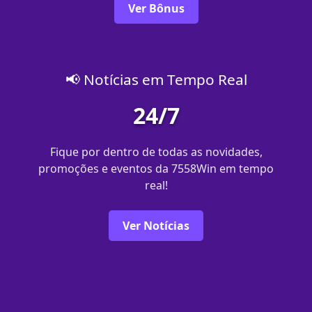
Ver Bônus
📢 Notícias em Tempo Real
24/7
Fique por dentro de todas as novidades,
promoções e eventos da 7558Win em tempo
real!
Ver Notícias