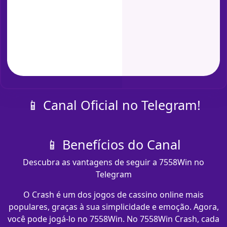
📱 Canal Oficial no Telegram!
📱 Benefícios do Canal
Descubra as vantagens de seguir a 7558Win no
Telegram
O Crash é um dos jogos de cassino online mais
populares, graças à sua simplicidade e emoção. Agora,
você pode jogá-lo no 7558Win. No 7558Win Crash, cada