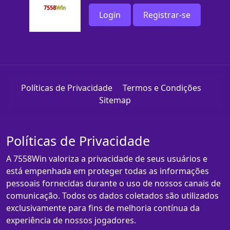
Login
Registrar-se
Políticas de Privacidade
Termos e Condições
Sitemap
Políticas de Privacidade
A 7558Win valoriza a privacidade de seus usuários e
está empenhada em proteger todas as informações
pessoais fornecidas durante o uso de nossos canais de
comunicação. Todos os dados coletados são utilizados
exclusivamente para fins de melhoria contínua da
experiência de nossos jogadores.