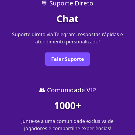
💬 Suporte Direto
Chat
Suporte direto via Telegram, respostas rápidas e
atendimento personalizado!
Falar Suporte
👥 Comunidade VIP
1000+
Junte-se a uma comunidade exclusiva de
jogadores e compartilhe experiências!