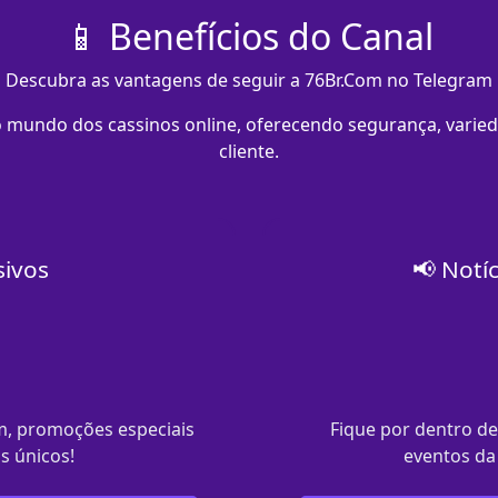
📱 Benefícios do Canal
Descubra as vantagens de seguir a 76Br.Com no Telegram
 mundo dos cassinos online, oferecendo segurança, varied
cliente.
sivos
📢 Notí
m, promoções especiais
Fique por dentro d
s únicos!
eventos da