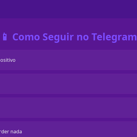
📱 Como Seguir no Telegram
ositivo
erder nada