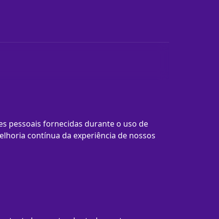
es pessoais fornecidas durante o uso de
elhoria contínua da experiência de nossos