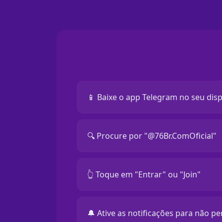
📱 Baixe o app Telegram no seu disp
🔍 Procure por "@76Br.ComOficial"
👆 Toque em "Entrar" ou "Join"
🔔 Ative as notificações para não p