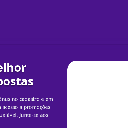
elhor
postas
ônus no cadastro e em
m acesso a promoções
ualável. Junte-se aos