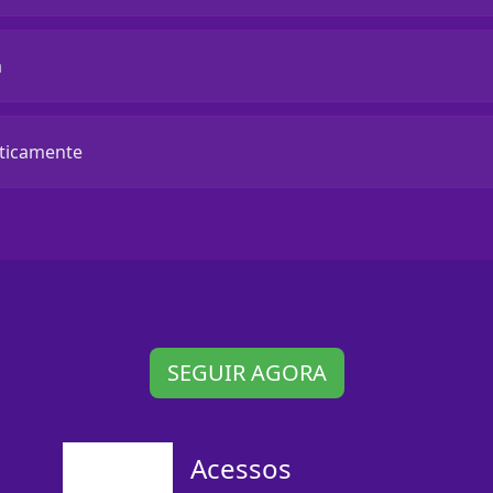
a
aticamente
SEGUIR AGORA
Acessos