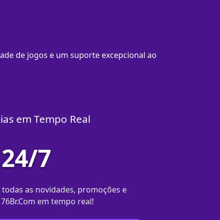
ade de jogos e um suporte excepcional ao
cias em Tempo Real
24/7
e todas as novidades, promoções e
 76Br.Com em tempo real!