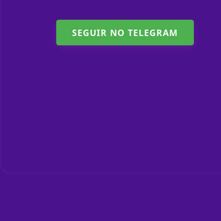
SEGUIR NO TELEGRAM