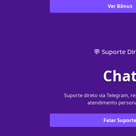
Ver Bônus
💬 Suporte Di
Cha
Suporte direto via Telegram, r
atendimento persona
Falar Suport