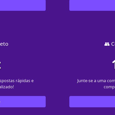
reto
👥 
t
espostas rápidas e
Junte-se a uma com
lizado!
compa
e