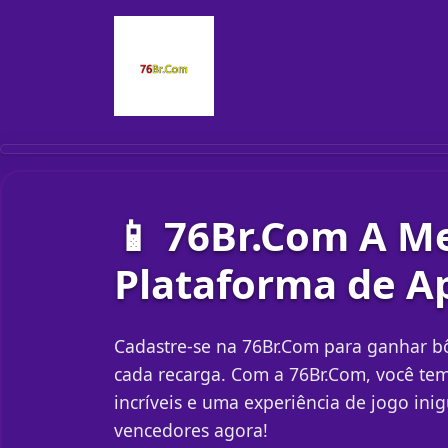
📱 76Br.Com A M
Plataforma de A
Cadastre-se na 76Br.Com para ganhar b
cada recarga. Com a 76Br.Com, você te
incríveis e uma experiência de jogo inig
vencedores agora!