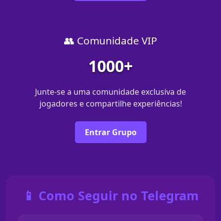
👥 Comunidade VIP
1000+
Junte-se a uma comunidade exclusiva de
jogadores e compartilhe experiências!
Entrar Grupo
📱 Como Seguir no Telegram