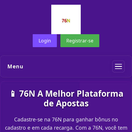
Login
Registrar-se
Menu
📱 76N A Melhor Plataforma
de Apostas
Cadastre-se na 76N para ganhar bônus no
cadastro e em cada recarga. Com a 76N, você tem