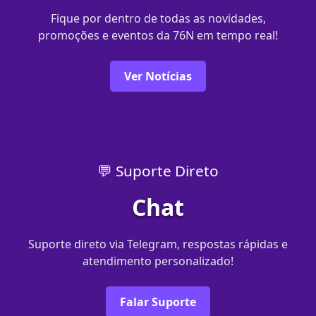
Fique por dentro de todas as novidades,
promoções e eventos da 76N em tempo real!
Ver Notícias
💬 Suporte Direto
Chat
Suporte direto via Telegram, respostas rápidas e
atendimento personalizado!
Falar Suporte