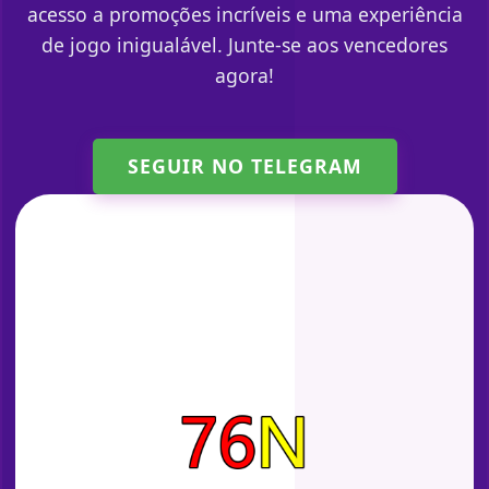
acesso a promoções incríveis e uma experiência
de jogo inigualável. Junte-se aos vencedores
agora!
SEGUIR NO TELEGRAM