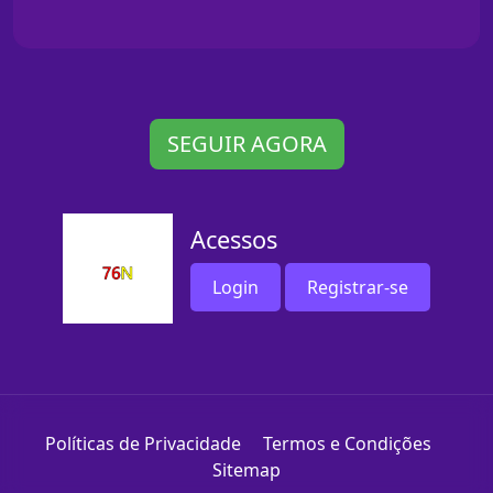
SEGUIR AGORA
Acessos
Login
Registrar-se
Políticas de Privacidade
Termos e Condições
Sitemap