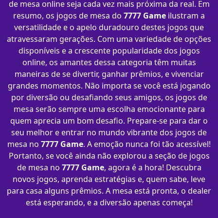
de mesa online seja cada vez mais próxima da real. Em
resumo, os jogos de mesa do
7777 Game
ilustram a
versatilidade e o apelo duradouro destes jogos que
atravessaram gerações. Com uma variedade de opções
disponíveis e a crescente popularidade dos jogos
online, os amantes dessa categoria têm muitas
maneiras de se divertir, ganhar prêmios, e vivenciar
grandes momentos. Não importa se você está jogando
por diversão ou desafiando seus amigos, os jogos de
mesa serão sempre uma escolha emocionante para
quem aprecia um bom desafio. Prepare-se para dar o
seu melhor e entrar no mundo vibrante dos jogos de
mesa no
7777 Game
. A emoção nunca foi tão acessível!
Portanto, se você ainda não explorou a seção de jogos
de mesa no
7777 Game
, agora é a hora! Descubra
novos jogos, aprenda estratégias e, quem sabe, leve
para casa alguns prêmios. A mesa está pronta, o dealer
está esperando, e a diversão apenas começa!