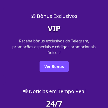
🎁 Bônus Exclusivos
VIP
Receba bônus exclusivos do Telegram,
promoções especiais e códigos promocionais
únicos!
Ver Bônus
📢 Notícias em Tempo Real
24/7