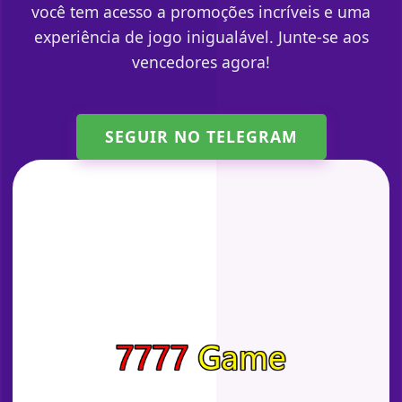
você tem acesso a promoções incríveis e uma
experiência de jogo inigualável. Junte-se aos
vencedores agora!
SEGUIR NO TELEGRAM