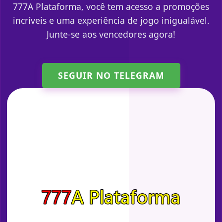
777A Plataforma, você tem acesso a promoções
incríveis e uma experiência de jogo inigualável.
Junte-se aos vencedores agora!
SEGUIR NO TELEGRAM