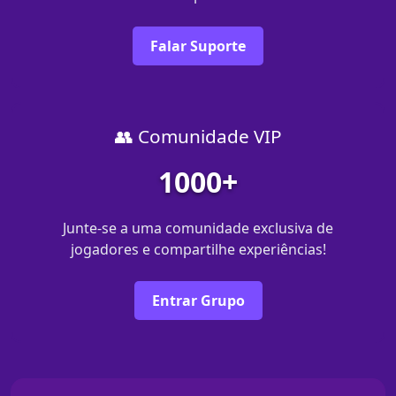
Falar Suporte
👥 Comunidade VIP
1000+
Junte-se a uma comunidade exclusiva de
jogadores e compartilhe experiências!
Entrar Grupo