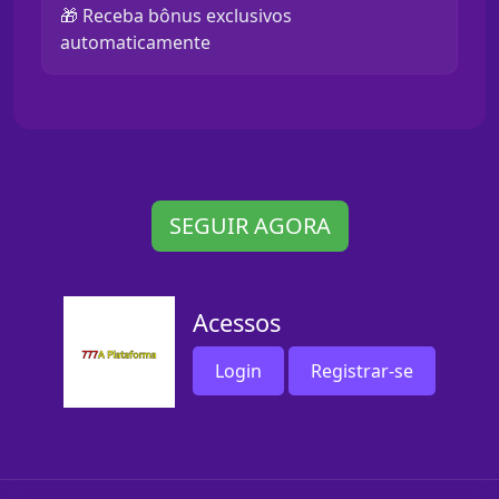
🎁 Receba bônus exclusivos
automaticamente
SEGUIR AGORA
Acessos
Login
Registrar-se