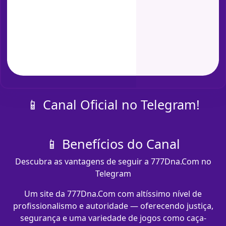
📱 Canal Oficial no Telegram!
📱 Benefícios do Canal
Descubra as vantagens de seguir a 777Dna.Com no
Telegram
Um site da 777Dna.Com com altíssimo nível de
profissionalismo e autoridade — oferecendo justiça,
segurança e uma variedade de jogos como caça-