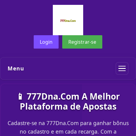
Login
Registrar-se
Menu
📱 777Dna.Com A Melhor
Plataforma de Apostas
Cadastre-se na 777Dna.Com para ganhar bônus
no cadastro e em cada recarga. Com a