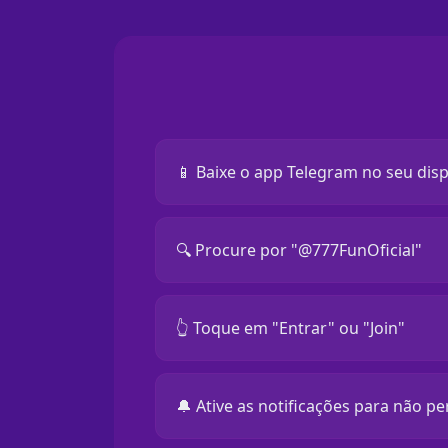
📱 Baixe o app Telegram no seu disp
🔍 Procure por "@777FunOficial"
👆 Toque em "Entrar" ou "Join"
🔔 Ative as notificações para não p