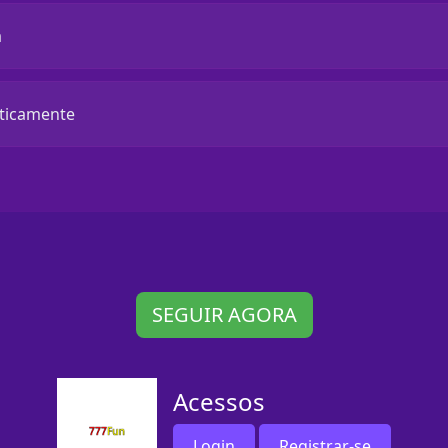
a
aticamente
SEGUIR AGORA
Acessos
Login
Registrar-se