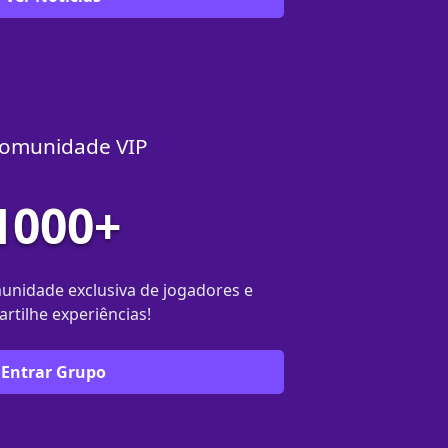
Comunidade VIP
1000+
unidade exclusiva de jogadores e
rtilhe experiências!
Entrar Grupo