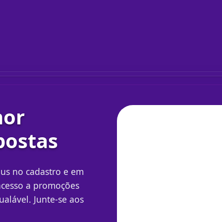
hor
postas
us no cadastro e em
acesso a promoções
ualável. Junte-se aos