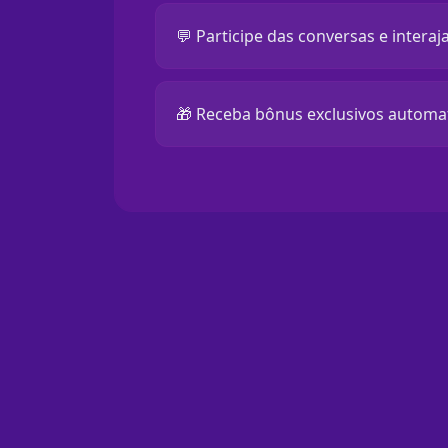
💬 Participe das conversas e interaj
🎁 Receba bônus exclusivos autom