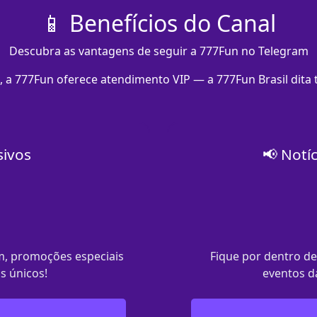
📱 Benefícios do Canal
Descubra as vantagens de seguir a 777Fun no Telegram
a 777Fun oferece atendimento VIP — a 777Fun Brasil dita t
sivos
📢 Notí
m, promoções especiais
Fique por dentro d
s únicos!
eventos d