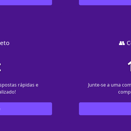
reto
👥 
t
espostas rápidas e
Junte-se a uma com
lizado!
compa
e