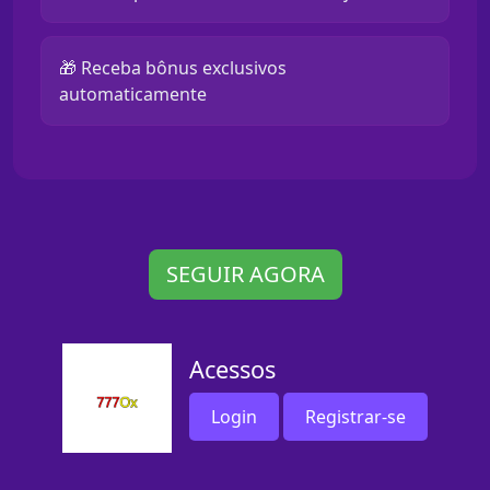
🎁 Receba bônus exclusivos
automaticamente
SEGUIR AGORA
Acessos
Login
Registrar-se