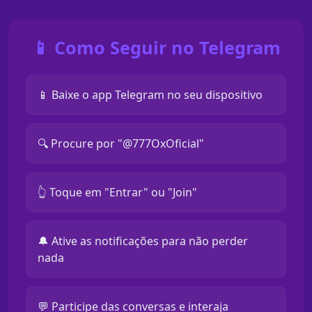
📱 Como Seguir no Telegram
📱 Baixe o app Telegram no seu dispositivo
🔍 Procure por "@777OxOficial"
👆 Toque em "Entrar" ou "Join"
🔔 Ative as notificações para não perder
nada
💬 Participe das conversas e interaja