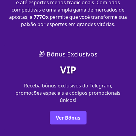
e até esportes menos tradicionais. Com odds
competitivas e uma ampla gama de mercados de
apostas, a
777Ox
permite que você transforme sua
paixão por esportes em grandes vitórias.
🎁 Bônus Exclusivos
VIP
Receba bônus exclusivos do Telegram,
promoções especiais e códigos promocionais
únicos!
Ver Bônus