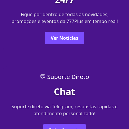
Fique por dentro de todas as novidades,
promoções e eventos da 777Plus em tempo real!
Ver Notícias
💬 Suporte Direto
Chat
Suporte direto via Telegram, respostas rápidas e
atendimento personalizado!