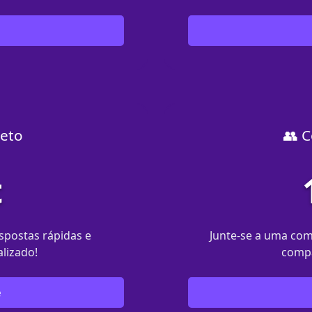
reto
👥 
t
espostas rápidas e
Junte-se a uma com
lizado!
compa
e