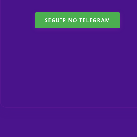
SEGUIR NO TELEGRAM