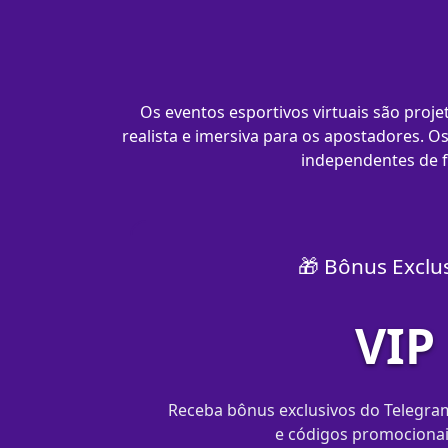
Os eventos esportivos virtuais são proje
realista e imersiva para os apostadores. 
independentes de f
🎁 Bônus Exclu
VIP
Receba bônus exclusivos do Telegra
e códigos promocionai