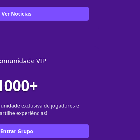
Ver Notícias
Comunidade VIP
1000+
unidade exclusiva de jogadores e
rtilhe experiências!
Entrar Grupo