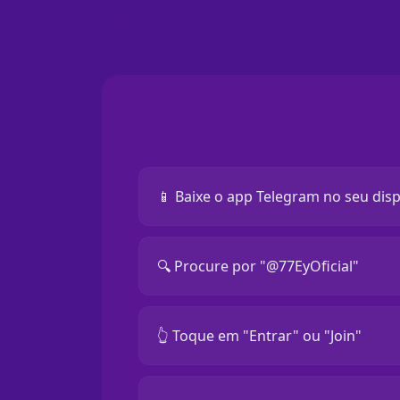
📱 Baixe o app Telegram no seu disp
🔍 Procure por "@77EyOficial"
👆 Toque em "Entrar" ou "Join"