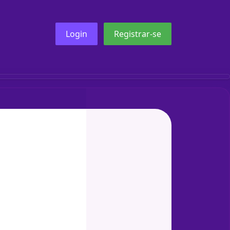
Login
Registrar-se