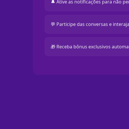
🔔 Ative as notificações para não p
💬 Participe das conversas e interaj
🎁 Receba bônus exclusivos autom