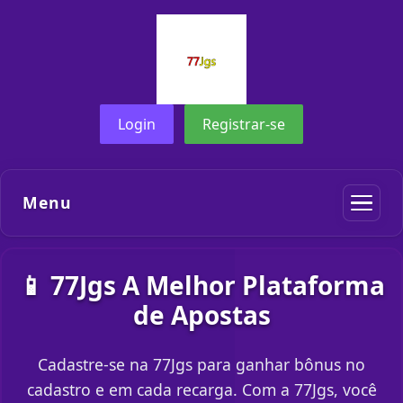
Login
Registrar-se
Menu
📱 77Jgs A Melhor Plataforma
de Apostas
Cadastre-se na 77Jgs para ganhar bônus no
cadastro e em cada recarga. Com a 77Jgs, você