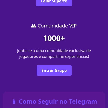
Falar Suporte
👥 Comunidade VIP
1000+
Junte-se a uma comunidade exclusiva de
jogadores e compartilhe experiências!
Entrar Grupo
📱 Como Seguir no Telegram