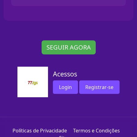
SEGUIR AGORA
Acessos
Login
Registrar-se
Políticas de Privacidade
Termos e Condições