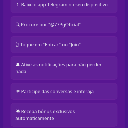
📱 Baixe o app Telegram no seu dispositivo
🔍 Procure por "@77PgOficial"
👆 Toque em "Entrar" ou "Join"
🔔 Ative as notificações para não perder
nada
💬 Participe das conversas e interaja
🎁 Receba bônus exclusivos
automaticamente