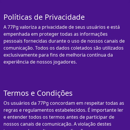
Políticas de Privacidade
A 77Pg valoriza a privacidade de seus usuários e está
empenhada em proteger todas as informações
pessoais fornecidas durante o uso de nossos canais de
comunicação. Todos os dados coletados são utilizados
exclusivamente para fins de melhoria contínua da
experiência de nossos jogadores.
Termos e Condições
Os usuários da 77Pg concordam em respeitar todas as
regras e regulamentos estabelecidos. É importante ler
e entender todos os termos antes de participar de
nossos canais de comunicação. A violação destes