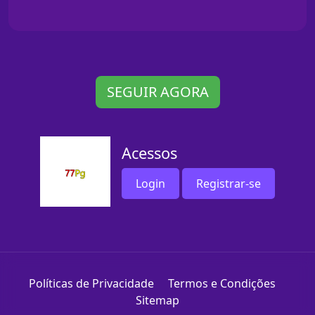
SEGUIR AGORA
Acessos
Login
Registrar-se
Políticas de Privacidade
Termos e Condições
Sitemap