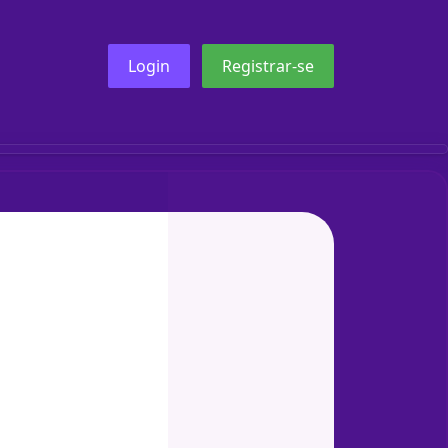
Login
Registrar-se