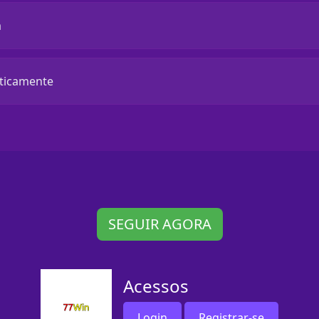
a
aticamente
SEGUIR AGORA
Acessos
Login
Registrar-se