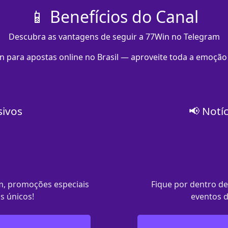
📱 Benefícios do Canal
Descubra as vantagens de seguir a 77Win no Telegram
n para apostas online no Brasil — aproveite toda a emoção a
sivos
📢 Notí
m, promoções especiais
Fique por dentro d
s únicos!
eventos d