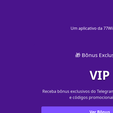
Um aplicativo da 77Wi
🎁 Bônus Exclu
VIP
Receba bônus exclusivos do Telegra
e códigos promocionai
Ver Bônus