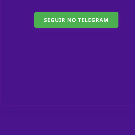
SEGUIR NO TELEGRAM