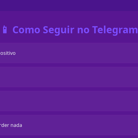
📱 Como Seguir no Telegram
ositivo
erder nada