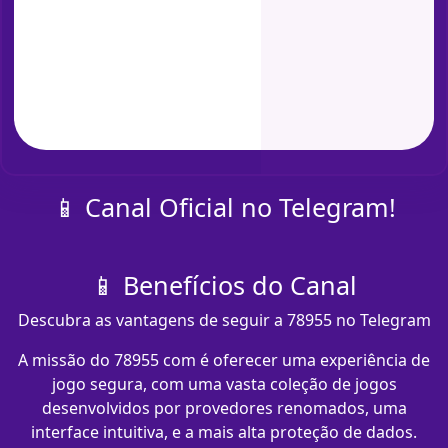
📱 Canal Oficial no Telegram!
📱 Benefícios do Canal
Descubra as vantagens de seguir a 78955 no Telegram
A missão do 78955 com​ é oferecer uma experiência de
jogo segura, com uma vasta coleção de jogos
desenvolvidos por provedores renomados, uma
interface intuitiva, e a mais alta proteção de dados.