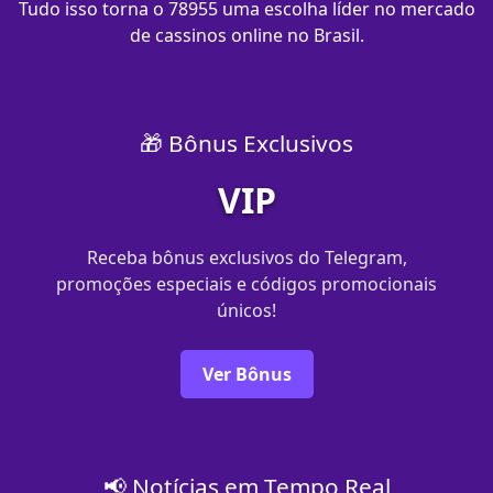
Tudo isso torna o 78955 uma escolha líder no mercado
de cassinos online no Brasil.
🎁 Bônus Exclusivos
VIP
Receba bônus exclusivos do Telegram,
promoções especiais e códigos promocionais
únicos!
Ver Bônus
📢 Notícias em Tempo Real