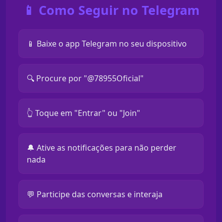
📱 Como Seguir no Telegram
📱 Baixe o app Telegram no seu dispositivo
🔍 Procure por "@78955Oficial"
👆 Toque em "Entrar" ou "Join"
🔔 Ative as notificações para não perder
nada
💬 Participe das conversas e interaja