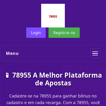
Login
Registrar-se
Menu
📱 78955 A Melhor Plataforma
de Apostas
Cadastre-se na 78955 para ganhar bônus no
cadastro e em cada recarga. Com a 78955, você