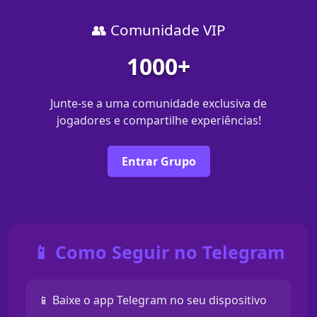
👥 Comunidade VIP
1000+
Junte-se a uma comunidade exclusiva de
jogadores e compartilhe experiências!
Entrar Grupo
📱 Como Seguir no Telegram
📱 Baixe o app Telegram no seu dispositivo