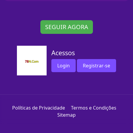
SEGUIR AGORA
Acessos
Login
Registrar-se
Políticas de Privacidade
Termos e Condições
Sitemap