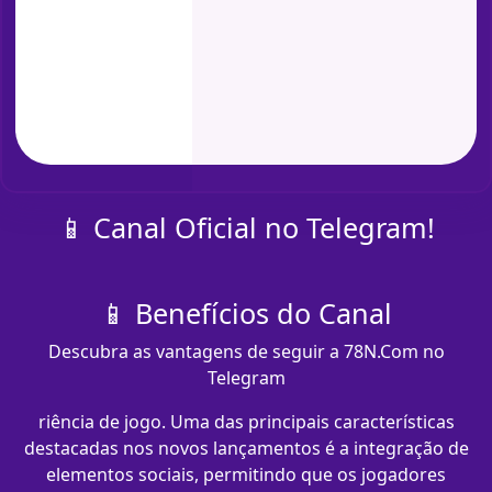
📱 Canal Oficial no Telegram!
📱 Benefícios do Canal
Descubra as vantagens de seguir a 78N.Com no
Telegram
riência de jogo. Uma das principais características
destacadas nos novos lançamentos é a integração de
elementos sociais, permitindo que os jogadores