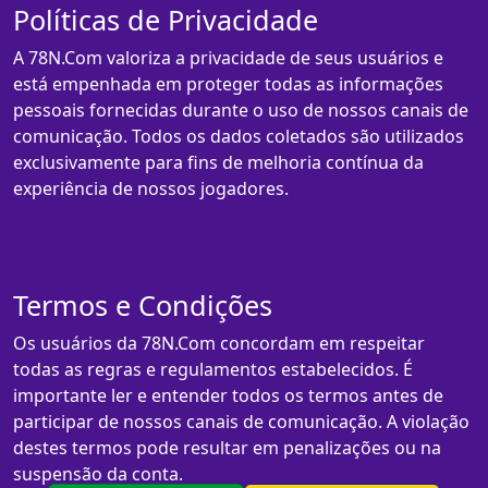
Políticas de Privacidade
A 78N.Com valoriza a privacidade de seus usuários e
está empenhada em proteger todas as informações
pessoais fornecidas durante o uso de nossos canais de
comunicação. Todos os dados coletados são utilizados
exclusivamente para fins de melhoria contínua da
experiência de nossos jogadores.
Termos e Condições
Os usuários da 78N.Com concordam em respeitar
todas as regras e regulamentos estabelecidos. É
importante ler e entender todos os termos antes de
participar de nossos canais de comunicação. A violação
destes termos pode resultar em penalizações ou na
suspensão da conta.