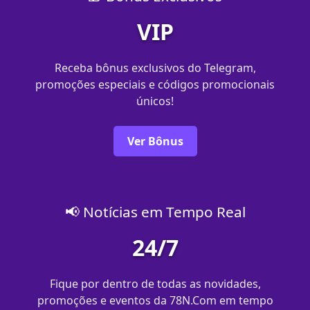
VIP
Receba bônus exclusivos do Telegram,
promoções especiais e códigos promocionais
únicos!
Ver Bônus
📢 Notícias em Tempo Real
24/7
Fique por dentro de todas as novidades,
promoções e eventos da 78N.Com em tempo