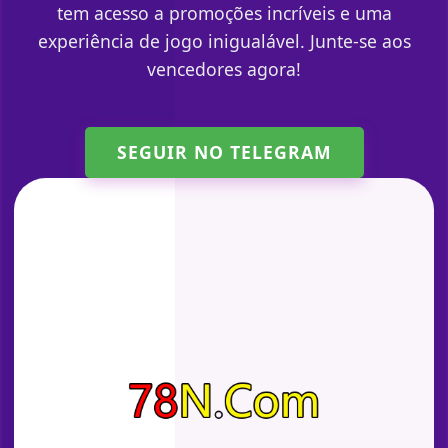
tem acesso a promoções incríveis e uma
experiência de jogo inigualável. Junte-se aos
vencedores agora!
SEGUIR NO TELEGRAM