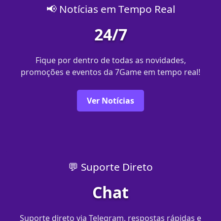
📢 Notícias em Tempo Real
24/7
Fique por dentro de todas as novidades,
promoções e eventos da 7Game em tempo real!
Ver Notícias
💬 Suporte Direto
Chat
Suporte direto via Telegram, respostas rápidas e