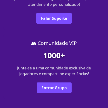
atendimento personalizado!
Falar Suporte
👥 Comunidade VIP
1000+
Junte-se a uma comunidade exclusiva de
jogadores e compartilhe experiências!
Entrar Grupo