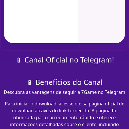
📱 Canal Oficial no Telegram!
📱 Benefícios do Canal
Descubra as vantagens de seguir a 7Game no Telegram
Para iniciar o download, acesse nossa página oficial de
download através do link fornecido. A página foi
otimizada para carregamento rápido e oferece
informações detalhadas sobre o cliente, incluindo