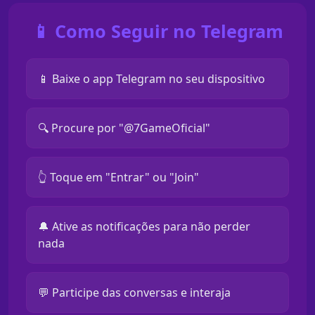
📱 Como Seguir no Telegram
📱 Baixe o app Telegram no seu dispositivo
🔍 Procure por "@7GameOficial"
👆 Toque em "Entrar" ou "Join"
🔔 Ative as notificações para não perder
nada
💬 Participe das conversas e interaja