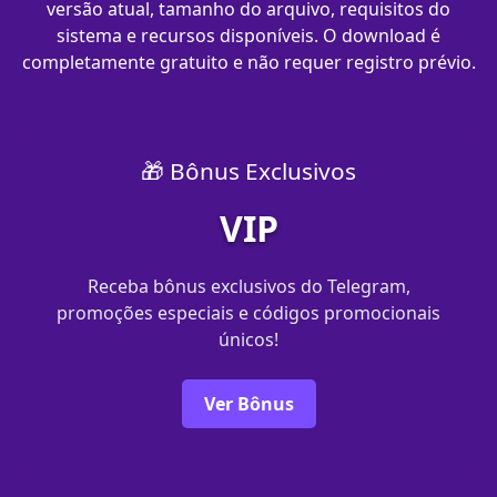
versão atual, tamanho do arquivo, requisitos do
sistema e recursos disponíveis. O download é
completamente gratuito e não requer registro prévio.
🎁 Bônus Exclusivos
VIP
Receba bônus exclusivos do Telegram,
promoções especiais e códigos promocionais
únicos!
Ver Bônus