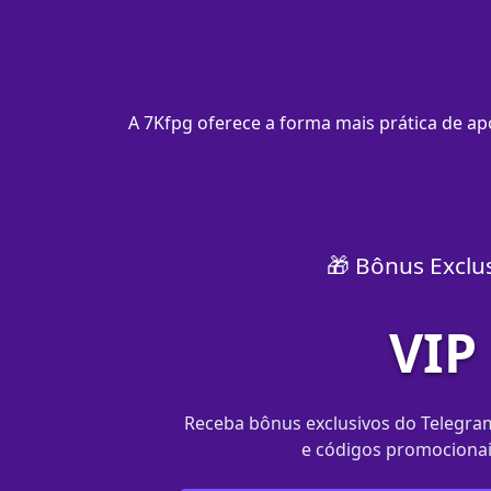
A 7Kfpg oferece a forma mais prática de a
🎁 Bônus Exclu
VIP
Receba bônus exclusivos do Telegra
e códigos promocionai