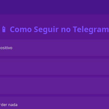
📱 Como Seguir no Telegram
ositivo
erder nada