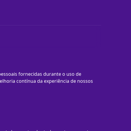
pessoais fornecidas durante o uso de
elhoria contínua da experiência de nossos