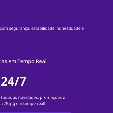
com segurança, estabilidade, honestidade e
cias em Tempo Real
24/7
e todas as novidades, promoções e
da 7Kfpg em tempo real!