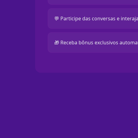
💬 Participe das conversas e interaj
🎁 Receba bônus exclusivos autom