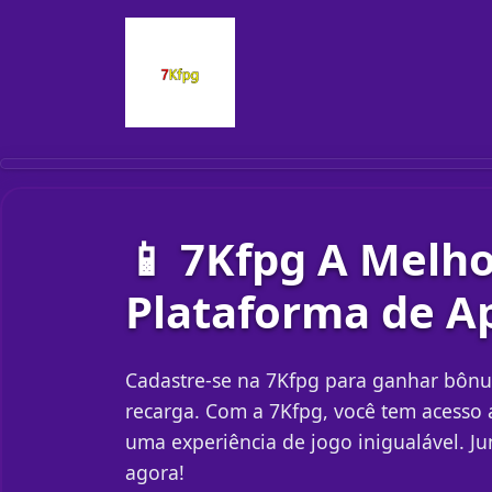
📱 7Kfpg A Melh
Plataforma de A
Cadastre-se na 7Kfpg para ganhar bônu
recarga. Com a 7Kfpg, você tem acesso 
uma experiência de jogo inigualável. J
agora!