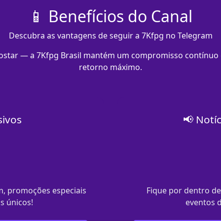
📱 Benefícios do Canal
Descubra as vantagens de seguir a 7Kfpg no Telegram
postar — a 7Kfpg Brasil mantém um compromisso contínuo 
retorno máximo.
sivos
📢 Notí
m, promoções especiais
Fique por dentro d
s únicos!
eventos 