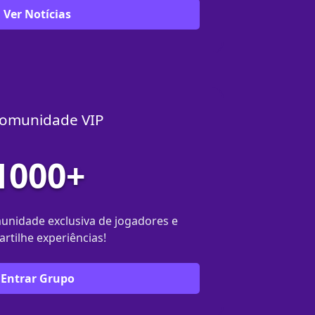
Ver Notícias
Comunidade VIP
1000+
unidade exclusiva de jogadores e
rtilhe experiências!
Entrar Grupo