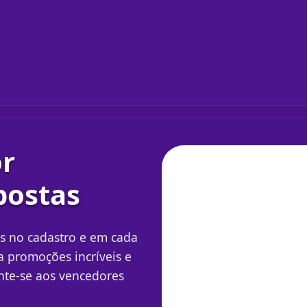
or
postas
s no cadastro e em cada
a promoções incríveis e
unte-se aos vencedores