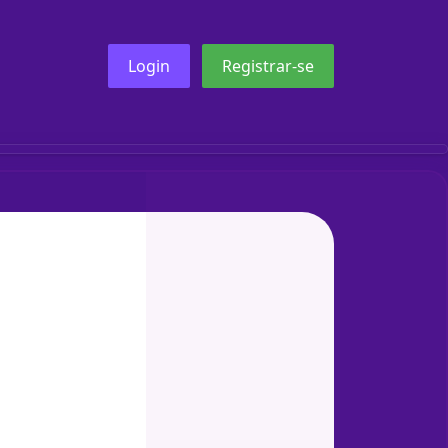
Login
Registrar-se