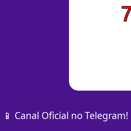
📱 Canal Oficial no Telegram!