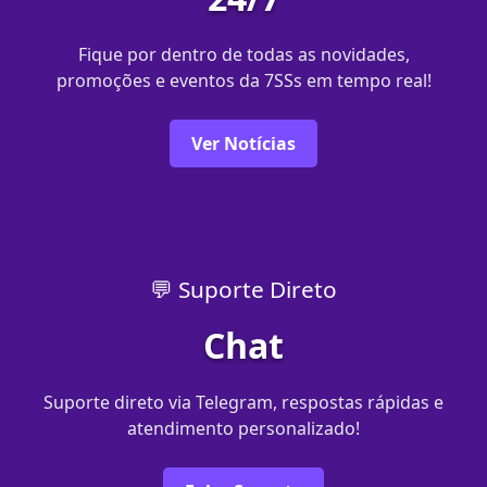
Fique por dentro de todas as novidades,
promoções e eventos da 7SSs em tempo real!
Ver Notícias
💬 Suporte Direto
Chat
Suporte direto via Telegram, respostas rápidas e
atendimento personalizado!