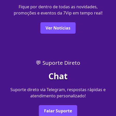
Fique por dentro de todas as novidades,
promoções e eventos da 7Vip em tempo real!
Ver Notícias
💬 Suporte Direto
Chat
Suporte direto via Telegram, respostas rápidas e
atendimento personalizado!
Falar Suporte