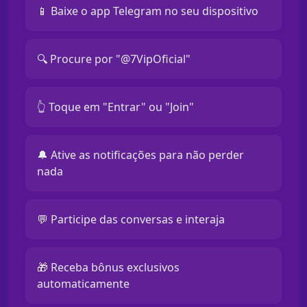
📱 Baixe o app Telegram no seu dispositivo
🔍 Procure por "@7VipOficial"
👆 Toque em "Entrar" ou "Join"
🔔 Ative as notificações para não perder
nada
💬 Participe das conversas e interaja
🎁 Receba bônus exclusivos
automaticamente