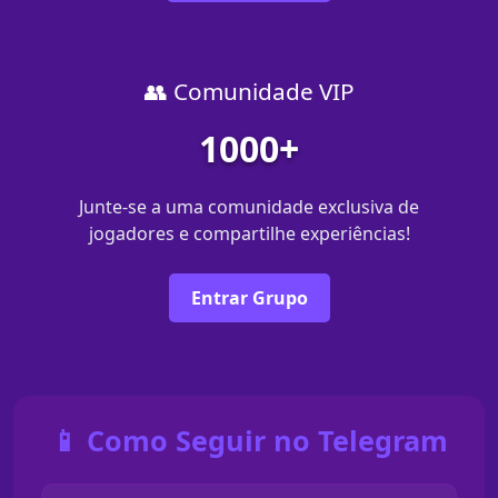
👥 Comunidade VIP
1000+
Junte-se a uma comunidade exclusiva de
jogadores e compartilhe experiências!
Entrar Grupo
📱 Como Seguir no Telegram