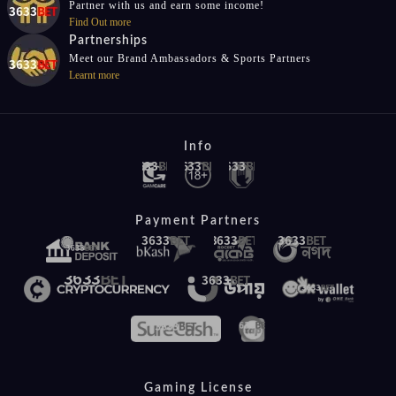
Partner with us and earn some income!
Find Out more
Partnerships
Meet our Brand Ambassadors & Sports Partners
Learnt more
Info
Payment Partners
Gaming License