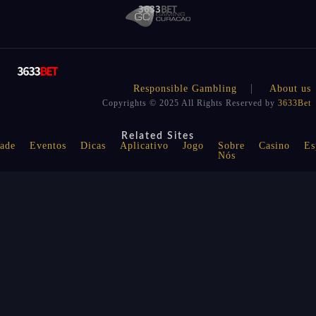
Responsible Gambling
About us
Copyrights © 2025 All Rights Reserved by
3633Bet
Related Sites
ade
Eventos
Dicas
Aplicativo
Jogo
Sobre
Casino
Es
Nós