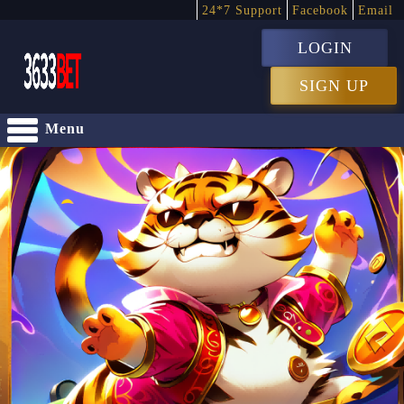
24*7 Support
Facebook
Email
LOGIN
SIGN UP
Menu